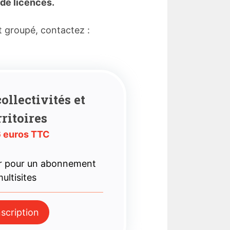
de licences.
t groupé, contactez :
ollectivités et
rritoires
 euros TTC
r pour un abonnement
ultisites
nscription