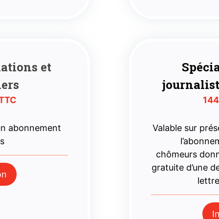
iations
et
Spécia
iers
journalis
 TTC
144
 un abonnement
Valable sur prése
es
l’abonne
chômeurs donne
gratuite d’une 
on
lettr
I