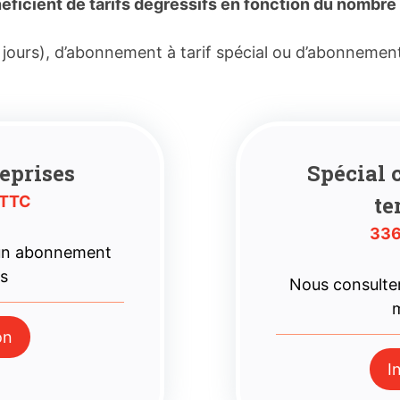
icient de tarifs dégressifs en fonction du nombre 
 jours), d’abonnement à tarif spécial ou d’abonnemen
eprises
Spécial c
te
 TTC
336
 un abonnement
es
Nous consulte
m
on
I