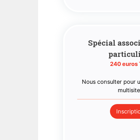
Spécial assoc
particul
240 euros
Nous consulter pour
multisit
Inscripti