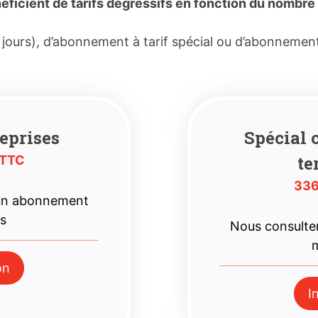
icient de tarifs dégressifs en fonction du nombre 
 jours), d’abonnement à tarif spécial ou d’abonnemen
eprises
Spécial c
te
 TTC
336
 un abonnement
es
Nous consulte
m
on
I