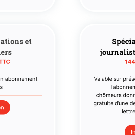
iations
et
Spécia
iers
journalis
 TTC
144
 un abonnement
Valable sur prése
es
l’abonne
chômeurs donne
gratuite d’une 
on
lettr
I