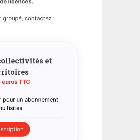
de licences.
t groupé, contactez :
ollectivités et
rritoires
 euros TTC
r pour un abonnement
ultisites
nscription