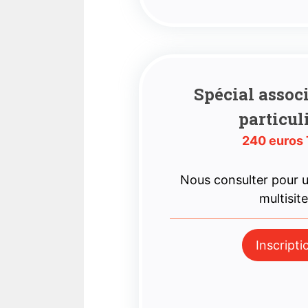
Spécial assoc
particul
240 euros
Nous consulter pour
multisit
Inscripti