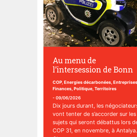
Au menu de
l’intersession de Bonn
COP
,
Energies décarbonées
,
Entreprise
Finances
,
Politique
,
Territoires
-
09/06/2026
Dix jours durant, les négociateur
vont tenter de s’accorder sur les
sujets qui seront débattus lors de
COP 31, en novembre, à Antalya