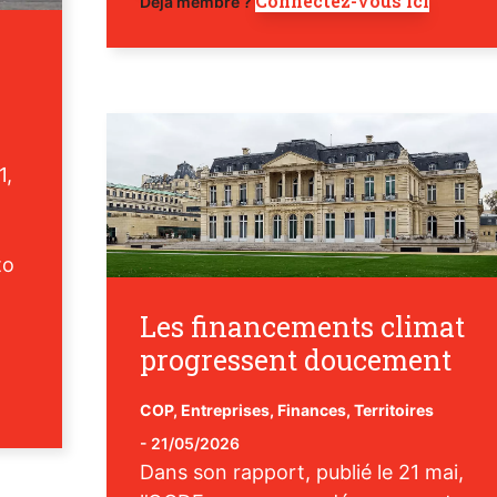
Connectez-vous ici
Déjà membre ?
1,
to
Les financements climat
progressent doucement
COP
,
Entreprises
,
Finances
,
Territoires
-
21/05/2026
Dans son rapport, publié le 21 mai,