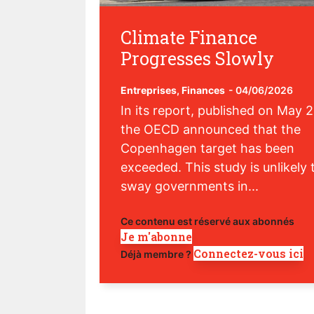
Climate Finance
Progresses Slowly
Entreprises
,
Finances
-
04/06/2026
In its report, published on May 2
the OECD announced that the
Copenhagen target has been
exceeded. This study is unlikely 
sway governments in...
Ce contenu est réservé aux abonnés
Je m'abonne
Connectez-vous ici
Déjà membre ?