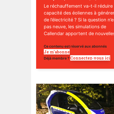
Le réchauffement va-t-il réduire 
capacité des éoliennes à génére
de l’électricité ? Si la question n’e
pas neuve, les simulations de
Callendar apportent de nouvelles
Ce contenu est réservé aux abonnés
Je m'abonne
Connectez-vous ici
Déjà membre ?