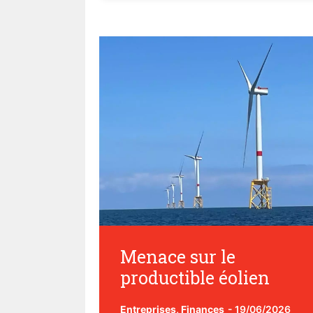
Menace sur le
productible éolien
Entreprises
,
Finances
-
19/06/2026