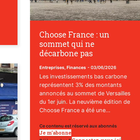
Choose France : un
sommet qui ne
décarbone pas
Entreprises
,
Finances
-
03/06/2026
Les investissements bas carbone
représentent 3% des montants
annoncés au sommet de Versailles
du 1er juin. La neuvième édition de
Choose France a été une...
Ce contenu est réservé aux abonnés
Je m'abonne