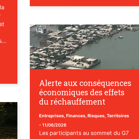
la
r
st
...
Alerte aux conséquences
économiques des effets
du réchauffement
Entreprises
,
Finances
,
Risques
,
Territoires
-
11/06/2026
Les participants au sommet du G7