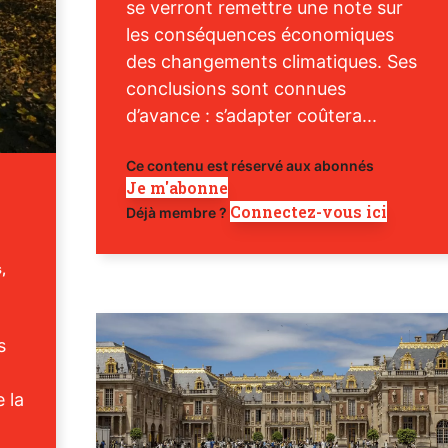
se verront remettre une note sur
les conséquences économiques
des changements climatiques. Ses
conclusions sont connues
d’avance : s’adapter coûtera...
Ce contenu est réservé aux abonnés
Je m'abonne
Connectez-vous ici
Déjà membre ?
s
,
s
 la
.