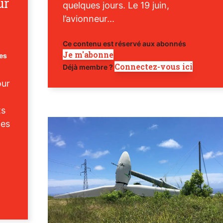
ur
quelques jours. Le 19 juin,
l’avionneur...
Ce contenu est réservé aux abonnés
Je m'abonne
res
Connectez-vous ici
Déjà membre ?
our
ts
des