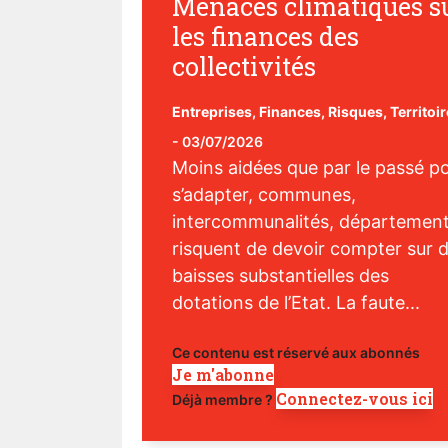
Menaces climatiques s
les finances des
collectivités
Entreprises
,
Finances
,
Risques
,
Territoi
-
03/07/2026
Moins aidées que par le passé p
s’adapter, communes,
intercommunalités, départemen
risquent de devoir compter sur 
baisses substantielles des
dotations de l’Etat. La faute...
Ce contenu est réservé aux abonnés
Je m'abonne
Connectez-vous ici
Déjà membre ?