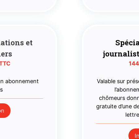
iations
et
Spécia
iers
journalis
 TTC
144
 un abonnement
Valable sur prése
es
l’abonne
chômeurs donne
gratuite d’une 
on
lettr
I