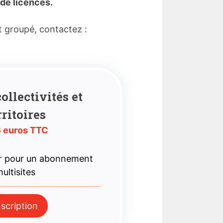
de licences.
t groupé, contactez :
ollectivités et
rritoires
 euros TTC
r pour un abonnement
ultisites
nscription