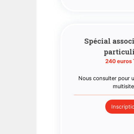
Spécial assoc
particul
240 euros
Nous consulter pour
multisit
Inscripti