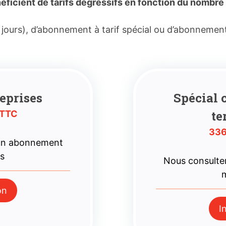
icient de tarifs dégressifs en fonction du nombre 
 jours), d’abonnement à tarif spécial ou d’abonnemen
eprises
Spécial c
te
 TTC
336
 un abonnement
es
Nous consulte
m
on
I