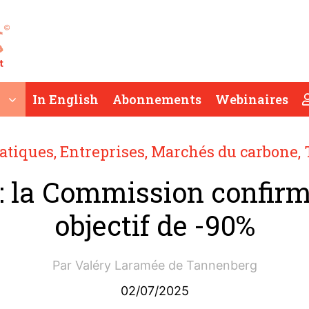
In English
Abonnements
Webinaires
atiques
,
Entreprises
,
Marchés du carbone
,
: la Commission confir
objectif de -90%
Par
Valéry Laramée de Tannenberg
02/07/2025