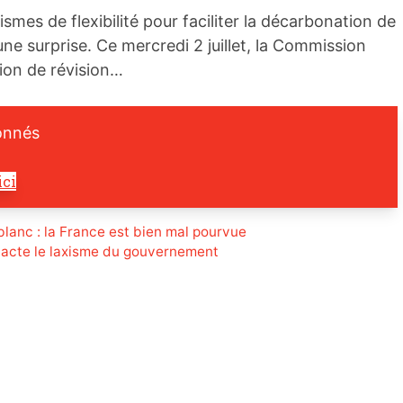
smes de flexibilité pour faciliter la décarbonation de
 une surprise. Ce mercredi 2 juillet, la Commission
ion de révision…
onnés
ici
lanc : la France est bien mal pourvue
acte le laxisme du gouvernement