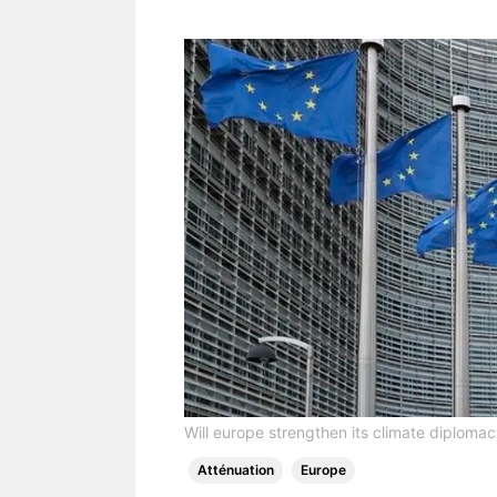
Will europe strengthen its climate diploma
Atténuation
Europe