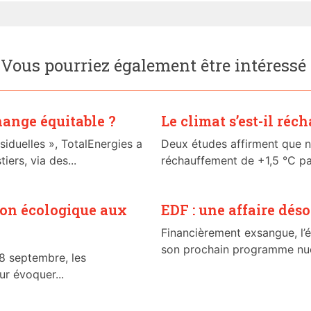
Vous pourriez également être intéressé
hange équitable ?
Le climat s’est-il réch
iduelles », TotalEnergies a
Deux études affirment que n
ers, via des...
réchauffement de +1,5 °C par
ion écologique aux
EDF : une affaire dé
Financièrement exsangue, l’é
son prochain programme nucl
18 septembre, les
ur évoquer...