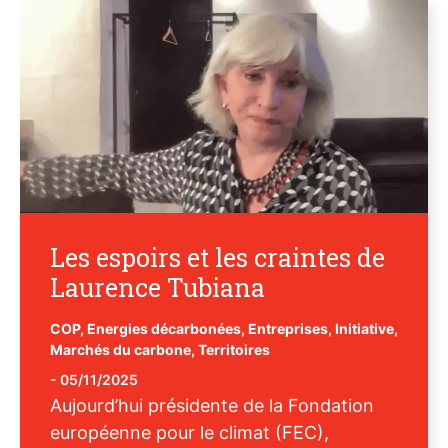
Les espoirs et les craintes de
Laurence Tubiana
COP
,
Energies décarbonées
,
Entreprises
,
Initiative
,
Marchés du carbone
,
Territoires
-
05/11/2025
Aujourd’hui présidente de la Fondation
européenne pour le climat (FEC),