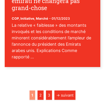
émirati ne changera pas
grand-chose
COP
,
Initiative
,
Marché
-
01/12/2023
La relative « faiblesse » des montants
invoqués et les conditions de marché
minorent considérablement l’ampleur de
l’annonce du président des Emirats
arabes unis. Explications Comme
rapporté …
Page
Page
Page
1
2
3
→
suivant