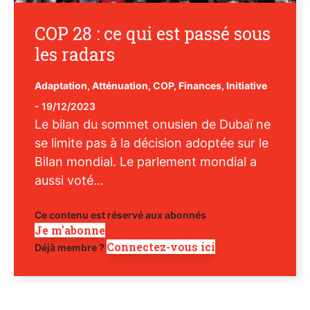
COP 28 : ce qui est passé sous
les radars
Adaptation
,
Atténuation
,
COP
,
Finances
,
Initiative
-
19/12/2023
Le bilan du sommet onusien de Dubaï ne
se limite pas à la décision adoptée sur le
Bilan mondial. Le parlement mondial a
aussi voté...
Ce contenu est réservé aux abonnés
Je m'abonne
Connectez-vous ici
Déjà membre ?