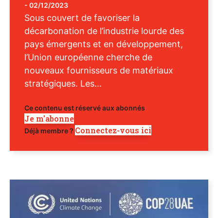
-
02/12/2023
Sous couvert de favoriser la
décarbonation de l’industrie lourde des
pays émergents et en développement,
l’Union européenne cherche de
nouveaux fournisseurs de matériaux
stratégiques. Les...
Ce contenu est réservé aux abonnés
Je m'abonne
Connectez-vous ici
Déjà membre ?