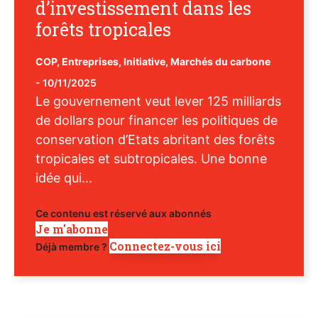
d’investissement dans les
forêts tropicales
COP
,
Entreprises
,
Initiative
,
Marchés du carbone
-
10/11/2025
Le gouvernement veut lever 125 milliards
de dollars pour financer les politiques de
conservation d’Etats abritant des forêts
tropicales et subtropicales. Une bonne
idée qui...
Ce contenu est réservé aux abonnés
Je m'abonne
Connectez-vous ici
Déjà membre ?