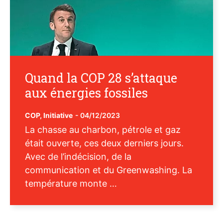
Quand la COP 28 s’attaque
aux énergies fossiles
COP
,
Initiative
-
04/12/2023
La chasse au charbon, pétrole et gaz
était ouverte, ces deux derniers jours.
Avec de l’indécision, de la
communication et du Greenwashing. La
température monte …