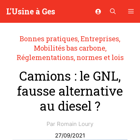
Aller
L'Usine à Ges
M
au
contenu
Bonnes pratiques
,
Entreprises
,
Mobilités bas carbone
,
Réglementations, normes et lois
Camions : le GNL,
fausse alternative
au diesel ?
Par
Romain Loury
27/09/2021