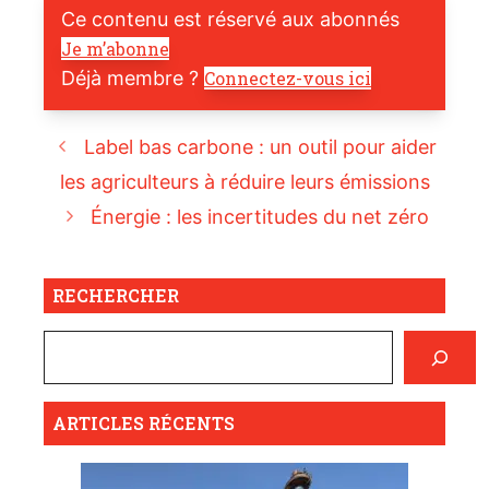
Ce contenu est réservé aux abonnés
Je m’abonne
Déjà membre ?
Connectez-vous ici
Label bas carbone : un outil pour aider
les agriculteurs à réduire leurs émissions
Énergie : les incertitudes du net zéro
RECHERCHER
ARTICLES RÉCENTS