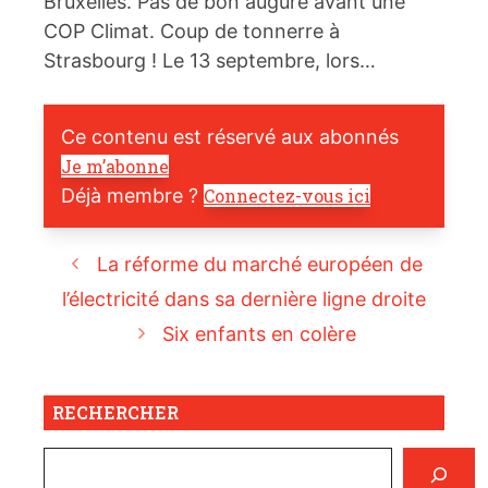
Bruxelles. Pas de bon augure avant une
COP Climat. Coup de tonnerre à
Strasbourg ! Le 13 septembre, lors…
Ce contenu est réservé aux abonnés
Je m’abonne
Déjà membre ?
Connectez-vous ici
La réforme du marché européen de
l’électricité dans sa dernière ligne droite
Six enfants en colère
RECHERCHER