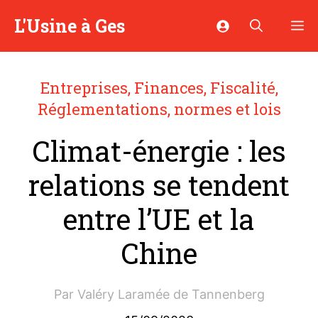
Aller
L'Usine à Ges
M
au
contenu
Entreprises
,
Finances
,
Fiscalité
,
Réglementations, normes et lois
Climat-énergie : les
relations se tendent
entre l’UE et la
Chine
Par
Valéry Laramée de Tannenberg