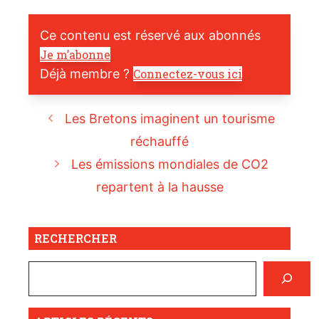
Ce contenu est réservé aux abonnés
Je m’abonne
Déjà membre ?
Connectez-vous ici
Les Bretons imaginent un tourisme
réchauffé
Les émissions mondiales de CO2
repartent à la hausse
RECHERCHER