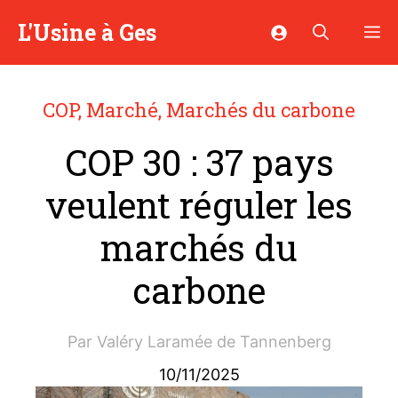
Aller
L'Usine à Ges
M
au
contenu
COP
,
Marché
,
Marchés du carbone
COP 30 : 37 pays
veulent réguler les
marchés du
carbone
Par
Valéry Laramée de Tannenberg
10/11/2025