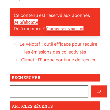
Ce contenu est réservé aux abonnés
Je m’abonne
Déjà membre ?
Connectez-vous ici
Le vélotaf : outil efficace pour réduire
les émissions des collectivités
Climat : l’Europe continue de reculer
RECHERCHER
ARTICLES RÉCENTS