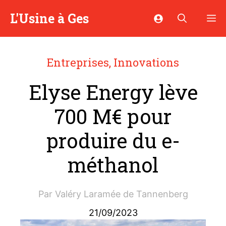
Aller
L'Usine à Ges
M
au
contenu
Entreprises
,
Innovations
Elyse Energy lève
700 M€ pour
produire du e-
méthanol
Par
Valéry Laramée de Tannenberg
21/09/2023