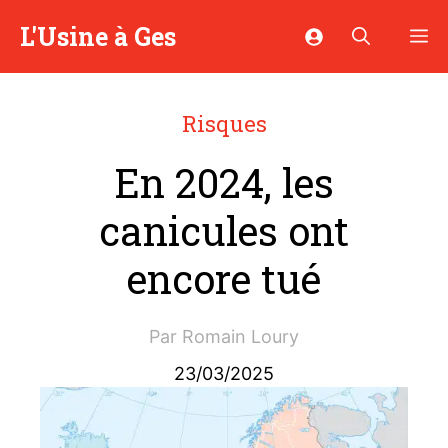
Aller
L'Usine à Ges
M
au
contenu
Risques
En 2024, les
canicules ont
encore tué
Par
Romain Loury
23/03/2025