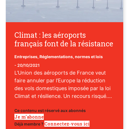
Climat : les aéroports
français font de la résistance
Entreprises
,
Réglementations, normes et lois
-
20/10/2021
L’Union des aéroports de France veut
faire annuler par l’Europe la réduction
des vols domestiques imposée par la loi
Climat et résilience. Un recours risqué....
Ce contenu est réservé aux abonnés
Je m'abonne
Connectez-vous ici
Déjà membre ?