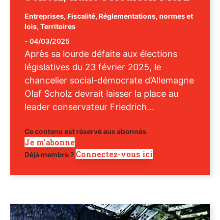
Entreprises
,
Fiscalité
,
Réglementations, normes et
lois
,
Territoires
-
04/03/2025
Après sa lourde défaite aux élections
législatives du 23 février 2025, le
chancelier social-démocrate d’Allemagne
Olaf Scholz devrait laisser la place au
leader conservateur Friedrich...
Ce contenu est réservé aux abonnés
Je m'abonne
Connectez-vous ici
Déjà membre ?