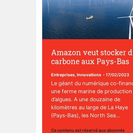
Amazon veut stocker d
carbone aux Pays-Bas
Entreprises
,
Innovations
-
17/02/2023
Le géant du numérique co-finan
une ferme marine de production
d’algues. A une douzaine de
kilomètres au large de La Haye
(Pays-Bas), les North Sea...
Ce contenu est réservé aux abonnés