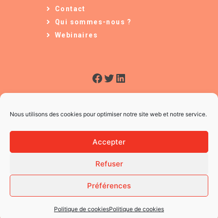
Contact
Qui sommes-nous ?
Webinaires
Facebook
Twitter
LinkedIn
Nous utilisons des cookies pour optimiser notre site web et notre service.
Accepter
Refuser
© 2026 L'Usine à Ges
CGV
Préférences
Mentions légales
Politique des Cookies
Politique de cookies
Politique de cookies