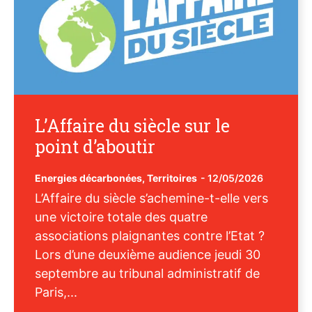
L’Affaire du siècle sur le
point d’aboutir
Energies décarbonées
,
Territoires
-
12/05/2026
L’Affaire du siècle s’achemine-t-elle vers
une victoire totale des quatre
associations plaignantes contre l’Etat ?
Lors d’une deuxième audience jeudi 30
septembre au tribunal administratif de
Paris,...