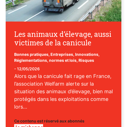
Les animaux d’élevage, aussi
victimes de la canicule
Bonnes pratiques
,
Entreprises
,
Innovations
,
Réglementations, normes et lois
,
Risques
-
12/05/2026
Alors que la canicule fait rage en France,
l’association Welfarm alerte sur la
situation des animaux d’élevage, bien mal
protégés dans les exploitations comme
lors...
Ce contenu est réservé aux abonnés