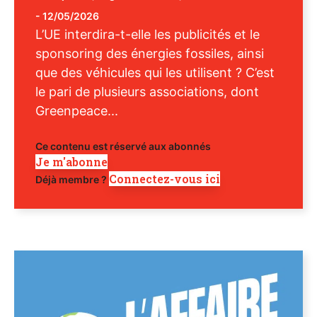
-
12/05/2026
L’UE interdira-t-elle les publicités et le
sponsoring des énergies fossiles, ainsi
que des véhicules qui les utilisent ? C’est
le pari de plusieurs associations, dont
Greenpeace...
Ce contenu est réservé aux abonnés
Je m'abonne
Connectez-vous ici
Déjà membre ?