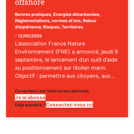
offshore
Bonnes pratiques
,
Energies décarbonées
,
Réglementations, normes et lois
,
Retour
d’expérience
,
Risques
,
Territoires
-
12/05/2026
L’association France Nature
Environnement (FNE) a annoncé, jeudi 9
septembre, le lancement d’un outil d’aide
au positionnement sur l’éolien marin.
Objectif : permettre aux citoyens, aux...
Ce contenu est réservé aux abonnés
Je m'abonne
Connectez-vous ici
Déjà membre ?