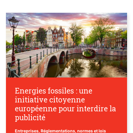
Energies fossiles : une
initiative citoyenne
européenne pour interdire la
publicité
Entreprises
,
Réglementations, normes et lois