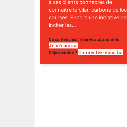
à ses clients connectés de
connaître le bilan carbone de leu
courses. Encore une initiative po
inciter les...
Ce contenu est réservé aux abonnés
Je m'abonne
Connectez-vous ici
Déjà membre ?