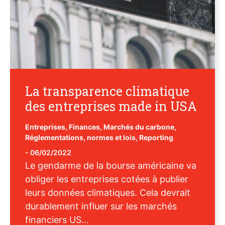
La transparence climatique
des entreprises made in USA
Entreprises
,
Finances
,
Marchés du carbone
,
Réglementations, normes et lois
,
Reporting
-
06/02/2022
Le gendarme de la bourse américaine va
obliger les entreprises cotées à publier
leurs données climatiques. Cela devrait
durablement influer sur les marchés
financiers US...