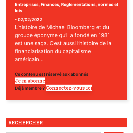
Entreprises
,
Finances
,
Réglementations, normes et
lois
-
02/02/2022
L’histoire de Michael Bloomberg et du
groupe éponyme qu’il a fondé en 1981
est une saga. C’est aussi l’histoire de la
financiarisation du capitalisme
américain...
Ce contenu est réservé aux abonnés
Je m'abonne
Connectez-vous ici
Déjà membre ?
RECHERCHER