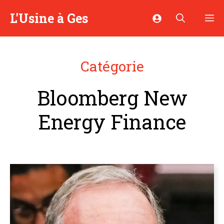
Aller
L'Usine à Ges
M
au
contenu
Catégorie
Bloomberg New
Energy Finance