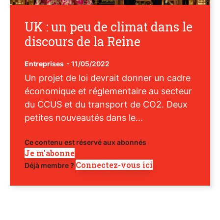
UK : un peu de climat dans le
discours de la Reine
Entreprises
-
11/05/2022
Un projet de loi devrait donner un cadre
économique et réglementaire au secteur
du CCUS et du transport de CO2. Deux
petites nouveautés dans le...
Ce contenu est réservé aux abonnés
Je m'abonne
Connectez-vous ici
Déjà membre ?