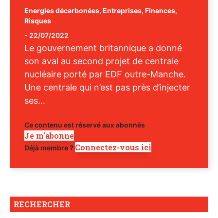
Energies décarbonées
,
Entreprises
,
Finances
,
Risques
-
22/07/2022
Le gouvernement britannique a donné
son aval au second projet de centrale
nucléaire porté par EDF outre-Manche.
Une centrale qui n’est pas près d’injecter
ses...
Ce contenu est réservé aux abonnés
Je m'abonne
Connectez-vous ici
Déjà membre ?
RECHERCHER