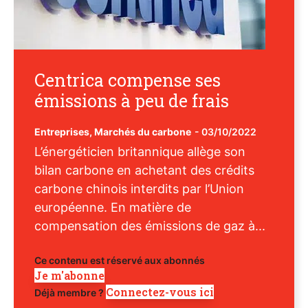
Centrica compense ses
émissions à peu de frais
Entreprises
,
Marchés du carbone
-
03/10/2022
L’énergéticien britannique allège son
bilan carbone en achetant des crédits
carbone chinois interdits par l’Union
européenne. En matière de
compensation des émissions de gaz à...
Ce contenu est réservé aux abonnés
Je m'abonne
Connectez-vous ici
Déjà membre ?