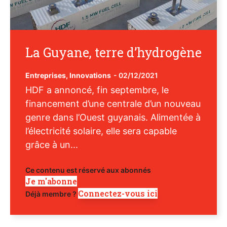
La Guyane, terre d’hydrogène
Entreprises
,
Innovations
-
02/12/2021
HDF a annoncé, fin septembre, le
financement d’une centrale d’un nouveau
genre dans l’Ouest guyanais. Alimentée à
l’électricité solaire, elle sera capable
grâce à un...
Ce contenu est réservé aux abonnés
Je m'abonne
Connectez-vous ici
Déjà membre ?