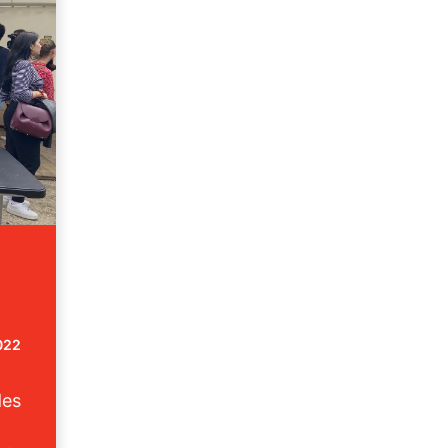
022
des