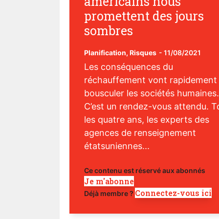
américains nous
promettent des jours
sombres
Planification
,
Risques
-
11/08/2021
Les conséquences du
réchauffement vont rapidement
bousculer les sociétés humaines.
C’est un rendez-vous attendu. T
les quatre ans, les experts des
agences de renseignement
étatsuniennes...
Ce contenu est réservé aux abonnés
Je m'abonne
Connectez-vous ici
Déjà membre ?