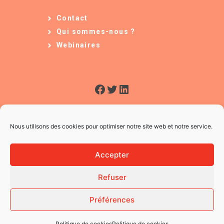
Contact
Qui sommes-nous ?
Webinaires
Facebook
Twitter
LinkedIn
Nous utilisons des cookies pour optimiser notre site web et notre service.
Accepter
Refuser
© 2026 L'Usine à Ges
CGV
Préférences
Mentions légales
Politique des Cookies
Politique de cookies
Politique de cookies