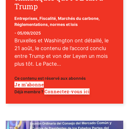
Trump
Entreprises
,
Fiscalité
,
Marchés du carbone
,
Réglementations, normes et lois
-
05/09/2025
Bruxelles et Washington ont détaillé, le
21 août, le contenu de l’accord conclu
entre Trump et von der Leyen un mois
plus tôt. Le Pacte...
Ce contenu est réservé aux abonnés
Je m'abonne
Connectez-vous ici
Déjà membre ?