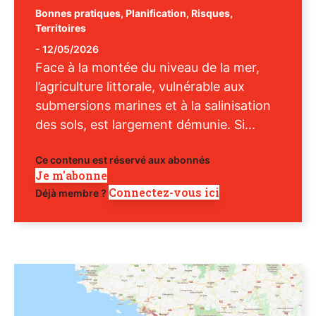
Bonnes pratiques
,
Planification
,
Risques
,
Territoires
-
12/05/2026
Face à la montée du niveau de la mer,
l’agriculture littorale, vulnérable aux
submersions marines et à la salinisation
des sols, est largement démunie. Si...
Ce contenu est réservé aux abonnés
Je m'abonne
Connectez-vous ici
Déjà membre ?