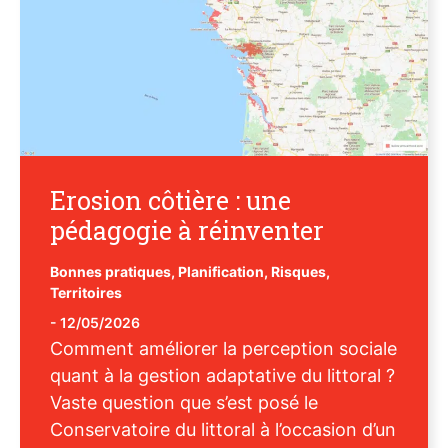
Erosion côtière : une
pédagogie à réinventer
Bonnes pratiques
,
Planification
,
Risques
,
Territoires
-
12/05/2026
Comment améliorer la perception sociale
quant à la gestion adaptative du littoral ?
Vaste question que s’est posé le
Conservatoire du littoral à l’occasion d’un