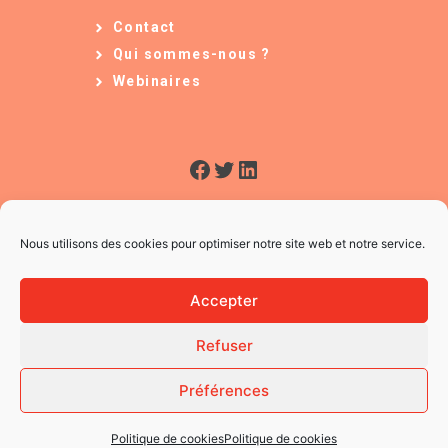
Contact
Qui sommes-nous ?
Webinaires
Facebook
Twitter
LinkedIn
Nous utilisons des cookies pour optimiser notre site web et notre service.
Accepter
Refuser
© 2026 L'Usine à Ges
CGV
Préférences
Mentions légales
Politique des Cookies
Politique de cookies
Politique de cookies