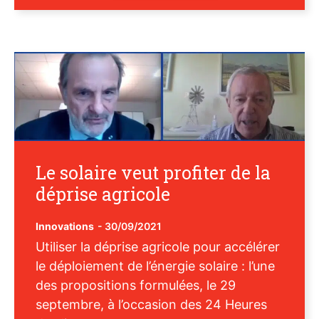
Le solaire veut profiter de la
déprise agricole
Innovations
-
30/09/2021
Utiliser la déprise agricole pour accélérer
le déploiement de l’énergie solaire : l’une
des propositions formulées, le 29
septembre, à l’occasion des 24 Heures