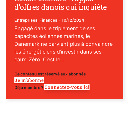
d’offres danois qui inquiète
Entreprises
,
Finances
-
10/12/2024
Engagé dans le triplement de ses
capacités éoliennes marines, le
Danemark ne parvient plus à convaincre
les énergéticiens d’investir dans ses
eaux. Zéro. C’est le...
Ce contenu est réservé aux abonnés
Je m'abonne
Connectez-vous ici
Déjà membre ?