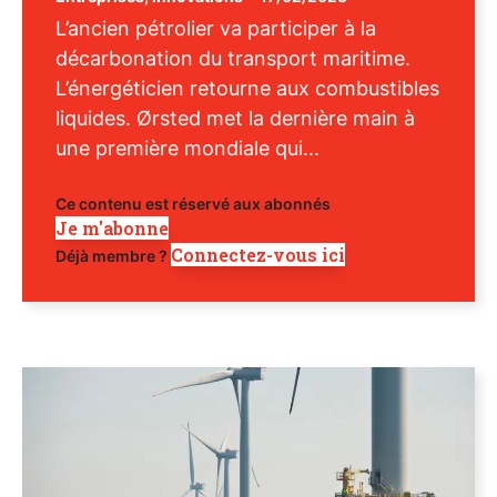
L’ancien pétrolier va participer à la
décarbonation du transport maritime.
L’énergéticien retourne aux combustibles
liquides. Ørsted met la dernière main à
une première mondiale qui...
Ce contenu est réservé aux abonnés
Je m'abonne
Connectez-vous ici
Déjà membre ?