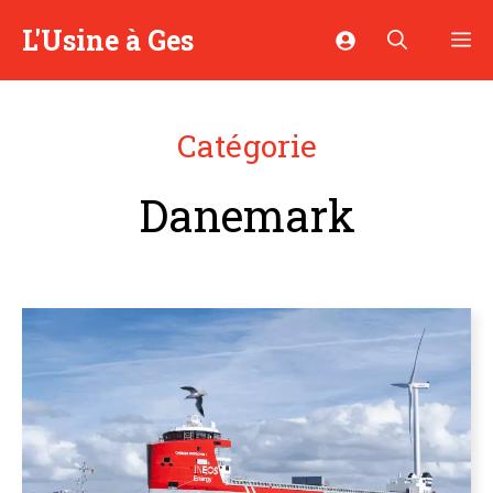
Aller
L'Usine à Ges
M
au
contenu
Catégorie
Danemark