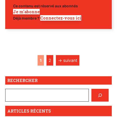
Ce contenu est réservé aux abonnés
Je m'abonne
Connectez-vous ici
Déjà membre ?
Page
Page
1
2
→
suivant
RECHERCHER
ARTICLES RÉCENTS