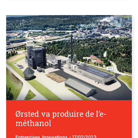
Ørsted va produire de l’e-
méthanol
Entreprises
,
Innovations
-
17/02/2023