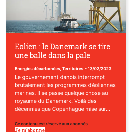
Eolien : le Danemark se tire
une balle dans la pale
Energies décarbonées
,
Territoires
-
13/02/2023
Le gouvernement danois interrompt
brutalement les programmes d’éoliennes
marines. Il se passe quelque chose au
royaume du Danemark. Voilà des
décennies que Copenhague mise sur...
Ce contenu est réservé aux abonnés
Je m'abonne