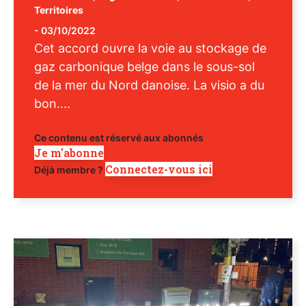
Territoires
-
03/10/2022
Cet accord ouvre la voie au stockage de
gaz carbonique belge dans le sous-sol
de la mer du Nord danoise. La visio a du
bon....
Ce contenu est réservé aux abonnés
Je m'abonne
Connectez-vous ici
Déjà membre ?