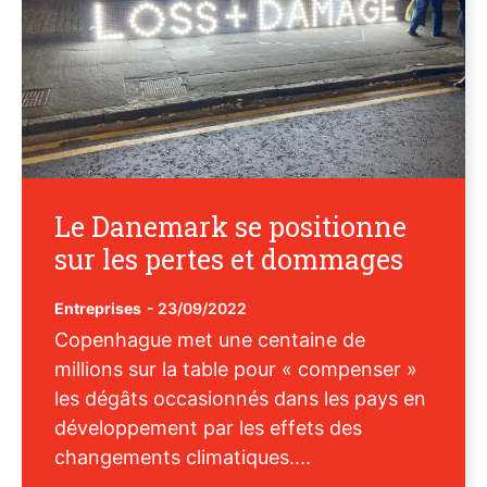
Le Danemark se positionne
sur les pertes et dommages
Entreprises
-
23/09/2022
Copenhague met une centaine de
millions sur la table pour « compenser »
les dégâts occasionnés dans les pays en
développement par les effets des
changements climatiques....