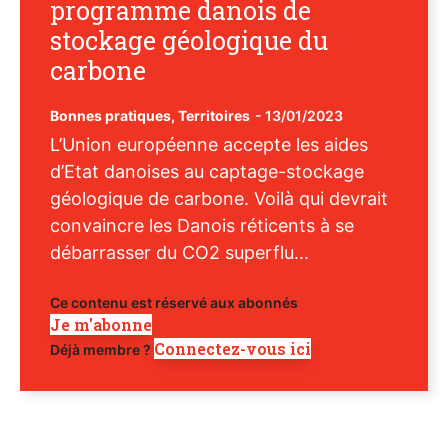
programme danois de
stockage géologique du
carbone
Bonnes pratiques
,
Territoires
-
13/01/2023
L’Union européenne accepte les aides
d’Etat danoises au captage-stockage
géologique de carbone. Voilà qui devrait
convaincre les Danois réticents à se
débarrasser du CO2 superflu...
Ce contenu est réservé aux abonnés
Je m'abonne
Connectez-vous ici
Déjà membre ?