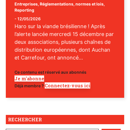
Entreprises
,
Réglementations, normes et lois
,
Reporting
-
12/05/2026
Haro sur la viande brésilienne ! Après
l’alerte lancée mercredi 15 décembre par
deux associations, plusieurs chaînes de
distribution européennes, dont Auchan
et Carrefour, ont annoncé...
Ce contenu est réservé aux abonnés
Je m'abonne
Connectez-vous ici
Déjà membre ?
RECHERCHER