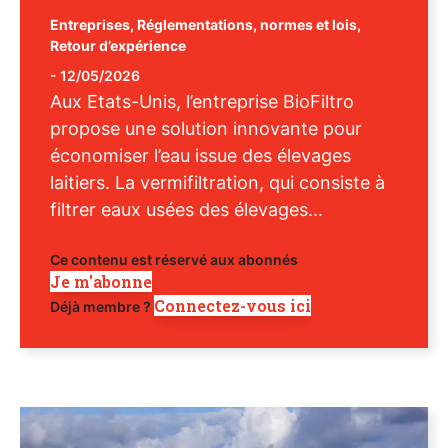
Entreprises
,
Réglementations, normes et lois
,
Retour d’expérience
-
12/05/2026
Aux Etats-Unis, l’entreprise BioFiltro
propose une solution innovante pour
économiser l’eau issue des élevages
laitiers. La vermifiltration, qui consiste à
filtrer eaux usées des élevages...
Ce contenu est réservé aux abonnés
Je m'abonne
Connectez-vous ici
Déjà membre ?