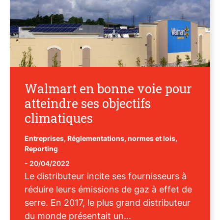
Walmart en bonne voie pour
atteindre ses objectifs
climatiques
Entreprises
,
Réglementations, normes et lois
,
Reporting
-
20/04/2022
Le distributeur incite ses fournisseurs à
réduire leurs émissions de gaz à effet de
serre. En 2017, le plus grand distributeur
du monde présentait un...