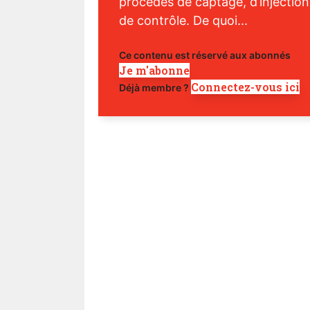
procédés de captage, d’injection
de contrôle. De quoi...
Ce contenu est réservé aux abonnés
Je m'abonne
Connectez-vous ici
Déjà membre ?