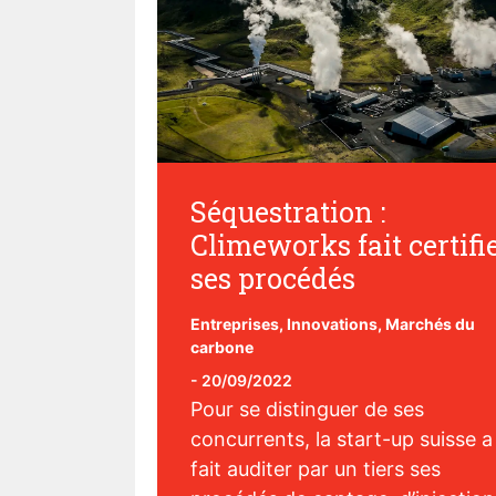
Séquestration :
Climeworks fait certifi
ses procédés
Entreprises
,
Innovations
,
Marchés du
carbone
-
20/09/2022
Pour se distinguer de ses
concurrents, la start-up suisse a
fait auditer par un tiers ses