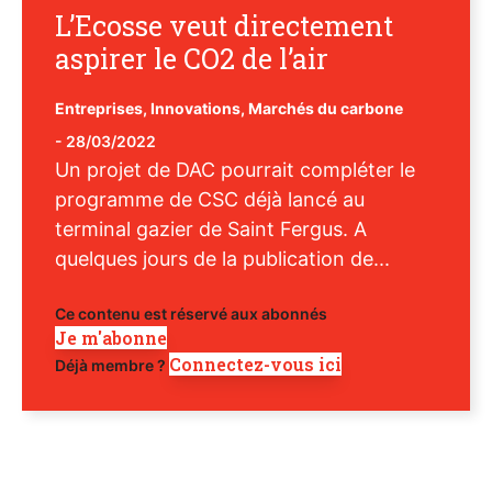
L’Ecosse veut directement
aspirer le CO2 de l’air
Entreprises
,
Innovations
,
Marchés du carbone
-
28/03/2022
Un projet de DAC pourrait compléter le
programme de CSC déjà lancé au
terminal gazier de Saint Fergus. A
quelques jours de la publication de...
Ce contenu est réservé aux abonnés
Je m'abonne
Connectez-vous ici
Déjà membre ?