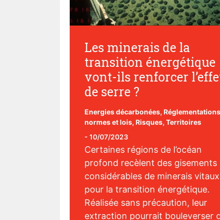
Les minerais de la
transition énergétique
vont-ils renforcer l’effe
de serre ?
Energies décarbonées
,
Réglementations
normes et lois
,
Risques
,
Territoires
-
10/07/2023
Certaines régions de l’océan
profond recèlent des gisements
considérables de minerais vitaux
pour la transition énergétique.
Réalisée sans précaution, leur
extraction pourrait bouleverser 