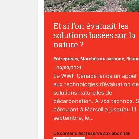
Et si l’on évaluait les
solutions basées sur la
nature ?
Entreprises
,
Marchés du carbone
,
Risqu
-
09/09/2021
Le WWF Canada lance un appel
aux technologies d’évaluation de
solutions naturelles de
décarbonation. A vos technos. 
déroulant à Marseille jusqu’au 11
septembre, le...
Ce contenu est réservé aux abonnés