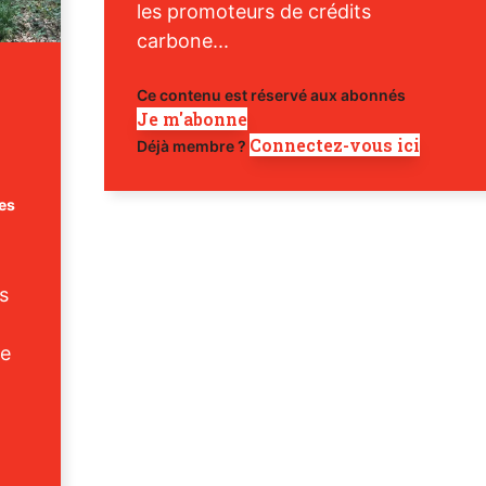
les promoteurs de crédits
carbone...
Ce contenu est réservé aux abonnés
Je m'abonne
Connectez-vous ici
Déjà membre ?
es
s
Se