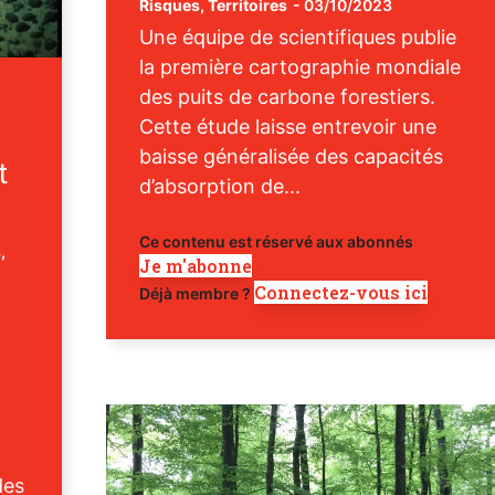
Risques
,
Territoires
-
03/10/2023
Une équipe de scientifiques publie
la première cartographie mondiale
des puits de carbone forestiers.
Cette étude laisse entrevoir une
baisse généralisée des capacités
t
d’absorption de...
Ce contenu est réservé aux abonnés
,
Je m'abonne
Connectez-vous ici
Déjà membre ?
des