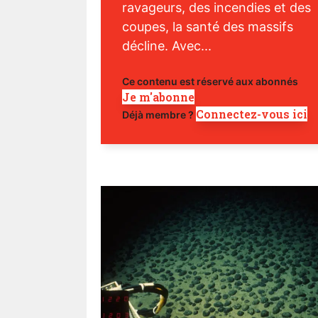
ravageurs, des incendies et des
coupes, la santé des massifs
décline. Avec...
Ce contenu est réservé aux abonnés
Je m'abonne
Connectez-vous ici
Déjà membre ?