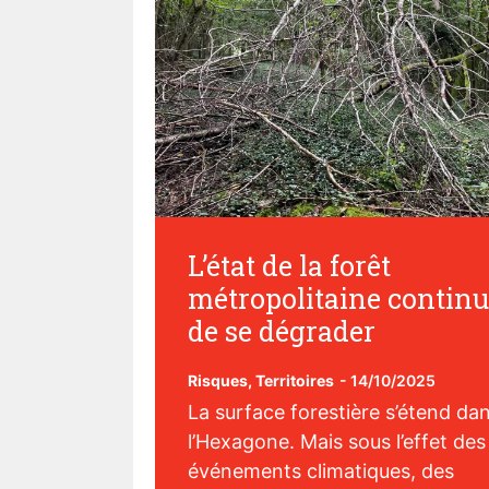
L’état de la forêt
métropolitaine contin
de se dégrader
Risques
,
Territoires
-
14/10/2025
La surface forestière s’étend da
l’Hexagone. Mais sous l’effet des
événements climatiques, des