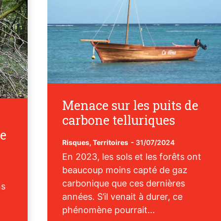
Menace sur les puits de
carbone telluriques
ue
Risques
,
Territoires
-
31/07/2024
En 2023, les sols et les forêts ont
beaucoup moins capté de gaz
carbonique que ces dernières
ns
années. S’il venait à durer, ce
phénomène pourrait...