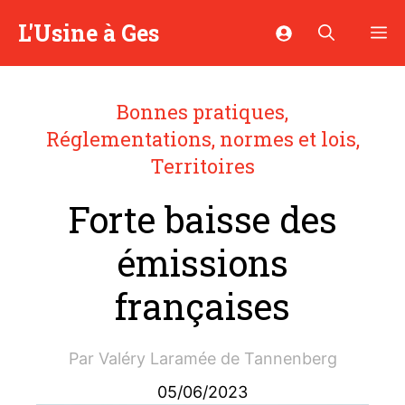
Aller
L'Usine à Ges
M
au
contenu
Bonnes pratiques
,
Réglementations, normes et lois
,
Territoires
Forte baisse des
émissions
françaises
Par
Valéry Laramée de Tannenberg
05/06/2023