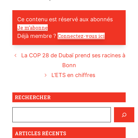
Ce contenu est réservé aux abonnés
Je m’abonne
Déjà membre ?
Connectez-vous ici
La COP 28 de Dubaï prend ses racines à
Bonn
L’ETS en chiffres
RECHERCHER
ARTICLES RÉCENTS