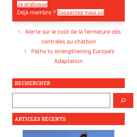
Je m’abonne
Déjà membre ?
Connectez-vous ici
Alerte sur le coût de la fermeture des
centrales au charbon
Paths to strengthening Europe’s
Adaptation
RECHERCHER
ARTICLES RÉCENTS