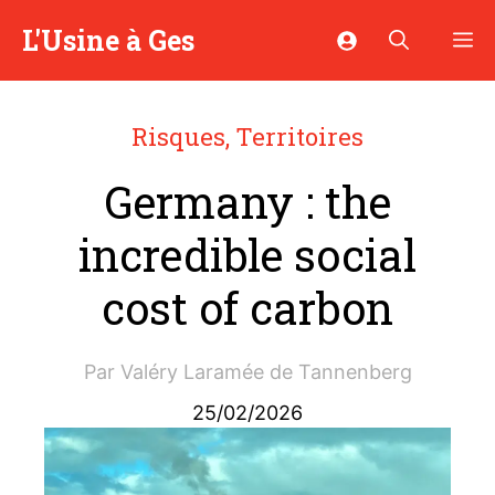
Aller
L'Usine à Ges
M
au
contenu
Risques
,
Territoires
Germany : the
incredible social
cost of carbon
Par
Valéry Laramée de Tannenberg
25/02/2026