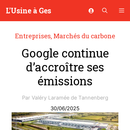
Aller
L'Usine à Ges
M
au
contenu
Entreprises
,
Marchés du carbone
Google continue
d’accroître ses
émissions
Par
Valéry Laramée de Tannenberg
30/06/2025