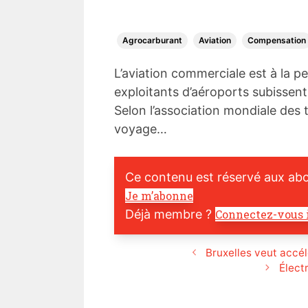
Agrocarburant
Aviation
Compensation
L’aviation commerciale est à la 
exploitants d’aéroports subissen
Selon l’association mondiale des t
voyage…
Ce contenu est réservé aux ab
Je m’abonne
Déjà membre ?
Connectez-vous 
Bruxelles veut accél
Élect