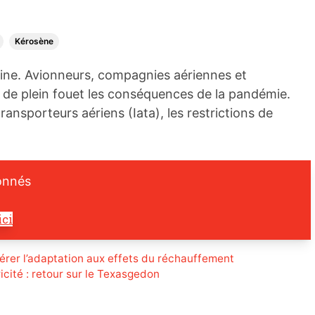
Kérosène
peine. Avionneurs, compagnies aériennes et
t de plein fouet les conséquences de la pandémie.
ransporteurs aériens (Iata), les restrictions de
onnés
ici
érer l’adaptation aux effets du réchauffement
ricité : retour sur le Texasgedon