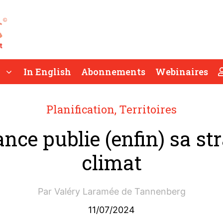
In English
Abonnements
Webinaires
Planification
,
Territoires
nce publie (enfin) sa st
climat
Par
Valéry Laramée de Tannenberg
11/07/2024