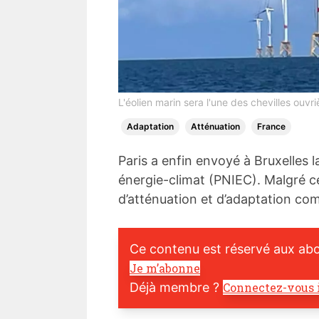
L'éolien marin sera l'une des chevilles ouvri
Adaptation
Atténuation
France
Paris a enfin envoyé à Bruxelles l
énergie-climat (PNIEC). Malgré c
d’atténuation et d’adaptation c
Ce contenu est réservé aux ab
Je m’abonne
Déjà membre ?
Connectez-vous 