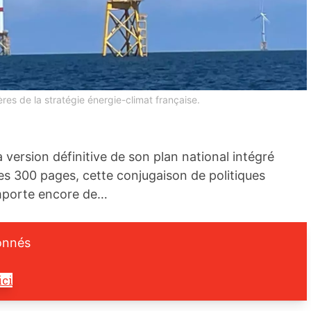
ères de la stratégie énergie-climat française.
a version définitive de son plan national intégré
es 300 pages, cette conjugaison de politiques
omporte encore de…
onnés
ici