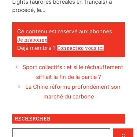
Lights (aurores boréales en français) a
procédé, le…
Ce contenu est réservé aux abonnés
Je m’abonne
Déjà membre ?
Connectez-vous ici
Sport collectifs : et si le réchauffement
sifflait la fin de la partie ?
La Chine réforme profondément son
marché du carbone
RECHERCHER