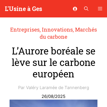
Aller
L'Usine à Ges
M
au
contenu
Entreprises
,
Innovations
,
Marchés
du carbone
L’Aurore boréale se
lève sur le carbone
européen
Par
Valéry Laramée de Tannenberg
26/08/2025