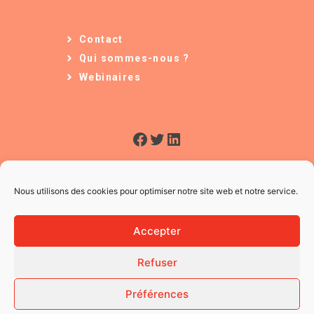
Contact
Qui sommes-nous ?
Webinaires
Facebook
Twitter
LinkedIn
Nous utilisons des cookies pour optimiser notre site web et notre service.
Accepter
Refuser
© 2026 L'Usine à Ges
CGV
Préférences
Mentions légales