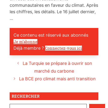
communautaires en faveur du climat. Après
les chiffres, les détails. Le 16 juillet dernier,
…
Ce contenu est réservé aux abonnés
Je m’abonne
Déjà membre ?
Connectez-vous ici
La Turquie se prépare à ouvrir son
marché du carbone
La BCE pro climat mais anti transition
RECHERCHER