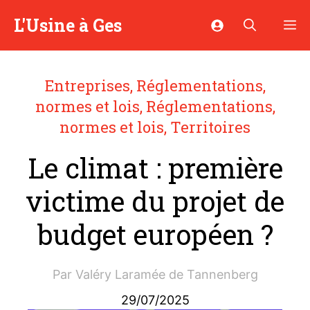
Aller
L'Usine à Ges
M
au
contenu
Entreprises
,
Réglementations,
normes et lois
,
Réglementations,
normes et lois
,
Territoires
Le climat : première
victime du projet de
budget européen ?
Par
Valéry Laramée de Tannenberg
29/07/2025