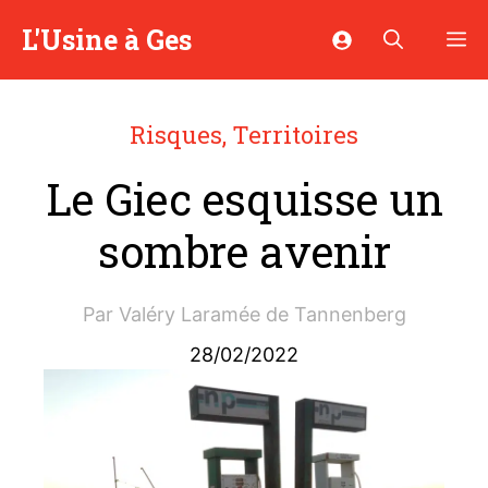
Aller
L'Usine à Ges
M
au
contenu
Risques
,
Territoires
Le Giec esquisse un
sombre avenir
Par
Valéry Laramée de Tannenberg
28/02/2022