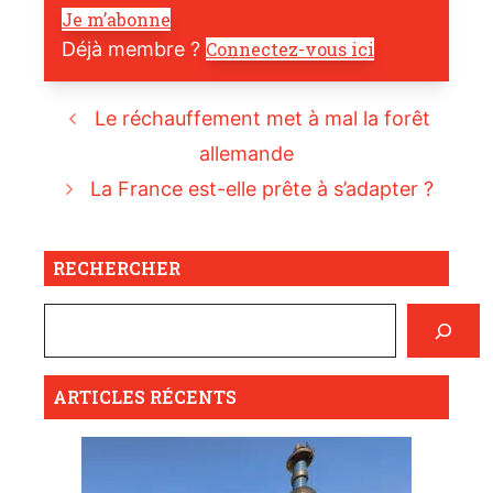
Je m’abonne
Déjà membre ?
Connectez-vous ici
Le réchauffement met à mal la forêt
allemande
La France est-elle prête à s’adapter ?
RECHERCHER
ARTICLES RÉCENTS