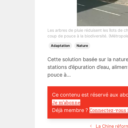
Les arbres de pluie réduisent les îlots de 
coup de pouce à la biodiversité. (Métropo
Adaptation
Nature
Cette solution basée sur la nature
stations d’épuration d’eau, alime
pouce à…
Ce contenu est réservé aux ab
Je m’abonne
Déjà membre ?
Connectez-vous 
La Chine réfor