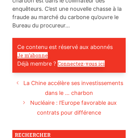
charbon est dans le collimateur des
enquêteurs. C’est une nouvelle chasse à la
fraude au marché du carbone qu’ouvre le
Bureau du procureur…
Ce contenu est réservé aux abonnés
Je m’abonne
Déjà membre ?
Connectez-vous ici
La Chine accélère ses investissements
dans le … charbon
Nucléaire : l’Europe favorable aux
contrats pour différence
RECHERCHER