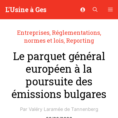
Aller
L'Usine à Ges
M
au
contenu
Entreprises
,
Réglementations,
normes et lois
,
Reporting
Le parquet général
européen à la
poursuite des
émissions bulgares
Par
Valéry Laramée de Tannenberg