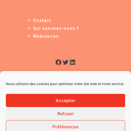
Contact
Qui sommes-nous ?
Webinaires
Facebook
Twitter
LinkedIn
Nous utilisons des cookies pour optimiser notre site web et notre service.
Accepter
Refuser
© 2026 L'Usine à Ges
CGV
Préférences
Mentions légales