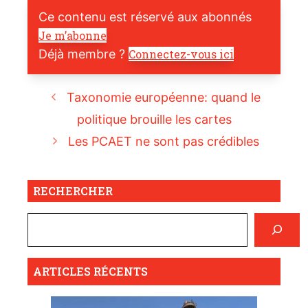
Ce contenu est réservé aux abonnés
Je m’abonne
Déjà membre ?
Connectez-vous ici
Taxonomie européenne: quand le
politique brouille les cartes
Les PCAET ne sont pas crédibles
RECHERCHER
ARTICLES RÉCENTS