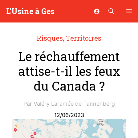
Aller
L'Usine à Ges
M
au
contenu
Risques
,
Territoires
Le réchauffement
attise-t-il les feux
du Canada ?
Par
Valéry Laramée de Tannenberg
12/06/2023