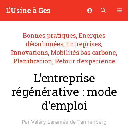
Aller
L'Usine à Ges
M
au
contenu
Bonnes pratiques
,
Energies
décarbonées
,
Entreprises
,
Innovations
,
Mobilités bas carbone
,
Planification
,
Retour d’expérience
L’entreprise
régénérative : mode
d’emploi
Par
Valéry Laramée de Tannenberg