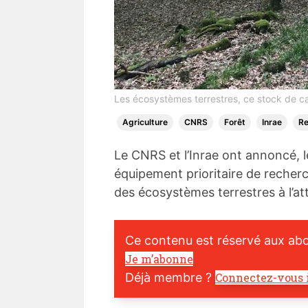
Les écosystèmes terrestres, ce stock de 
Agriculture
CNRS
Forêt
Inrae
Re
Le CNRS et l’Inrae ont annoncé, l
équipement prioritaire de recherc
des écosystèmes terrestres à l’a
Ce contenu est réservé aux ab
Je m’abonne
Déjà membre ?
Connectez-vous 