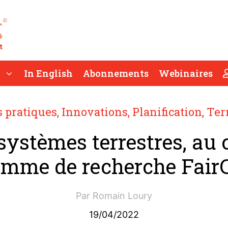
In English
Abonnements
Webinaires
 pratiques
,
Innovations
,
Planification
,
Ter
systèmes terrestres, au
amme de recherche Fair
Par
Romain Loury
19/04/2022