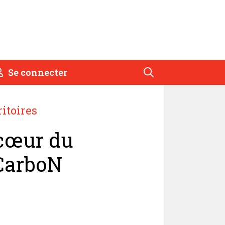
Se connecter
ritoires
 cœur du
CarboN