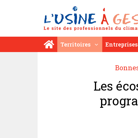
Aller
au
contenu
Territoires
Entreprises
Bonnes
Les éco
progr