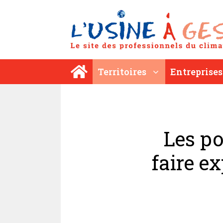
Aller
au
contenu
Territoires
Entreprises
Les po
faire e