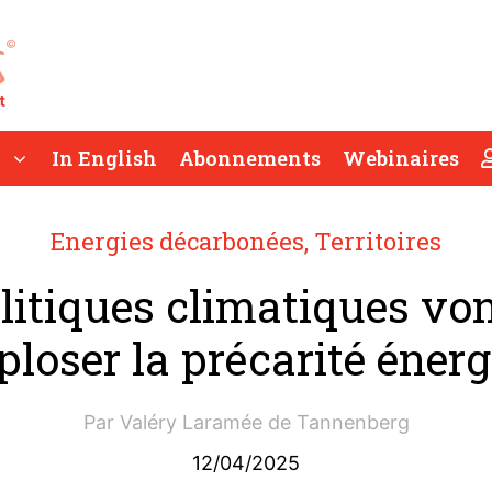
In English
Abonnements
Webinaires
Energies décarbonées
,
Territoires
litiques climatiques von
xploser la précarité énerg
Par
Valéry Laramée de Tannenberg
12/04/2025