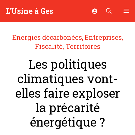
Aller
L'Usine à Ges
M
au
contenu
Energies décarbonées
,
Entreprises
,
Fiscalité
,
Territoires
Les politiques
climatiques vont-
elles faire exploser
la précarité
énergétique ?