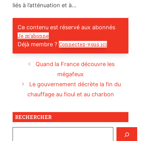
liés à l’atténuation et à…
Ce contenu est réservé aux abonnés
Je m’abonne
Déjà membre ?
Connectez-vous ici
Quand la France découvre les
mégafeux
Le gouvernement décrète la fin du
chauffage au fioul et au charbon
RECHERCHER