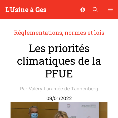
Aller
L'Usine à Ges
M
au
contenu
Réglementations, normes et lois
Les priorités
climatiques de la
PFUE
Par
Valéry Laramée de Tannenberg
09/01/2022