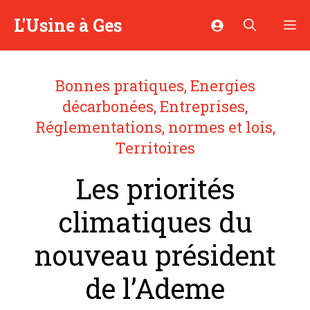
Aller
L'Usine à Ges
M
au
contenu
Bonnes pratiques
,
Energies
décarbonées
,
Entreprises
,
Réglementations, normes et lois
,
Territoires
Les priorités
climatiques du
nouveau président
de l’Ademe