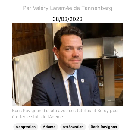
Par
Valéry Laramée de Tannenberg
08/03/2023
Boris Ravignon discute avec ses tutelles et Bercy pour
étoffer le staff de l'Ademe.
Adaptation
Ademe
Atténuation
Boris Ravignon